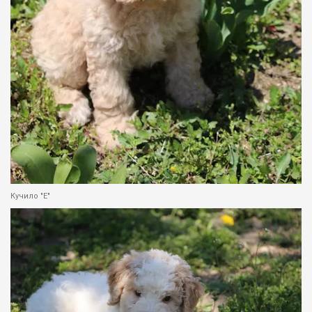
Кучило "Е"