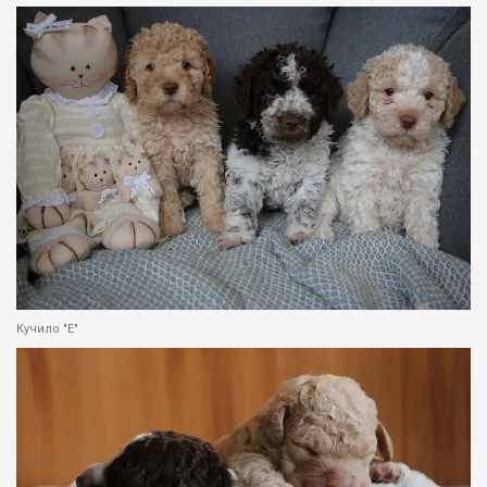
Кучило "Е"