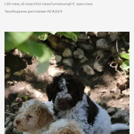
LSD-clear,JE-clear,HUU-clear,FurnishuingF/F, eyes-clear
Тазобедрена дисплазия HD-A,Ed-0