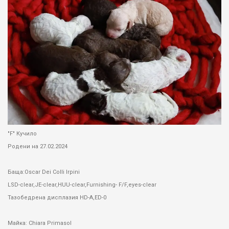
"F" Кучило
Родени на 27.02.2024
Баща:Oscar Dei Colli Irpini
LSD-clear,JE-clear,HUU-clear,Furnishing- F/F,eyes-clear
Тазобедрена дисплазия HD-A,ED-0
Майка: Chiara Primasol