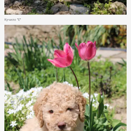
Кучило "Е"