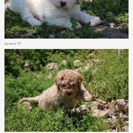
Кучило "Е"