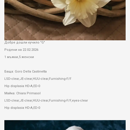
Добре дошли кучило "G"
Родени на 22.02.2026
1 мъжки,5 женски
Баща: Goro Della Castinetta
LSD-clear,JE-clear,HUU-clear,Furnishing-F/F
Hip displasia HD-A,ED-0
Майка: Chiara Primasol
LSD-clear,JE-clear,HUU-clear,Furnishing-F/F,eyes-clear
Hip displasia HD-A,ED-0